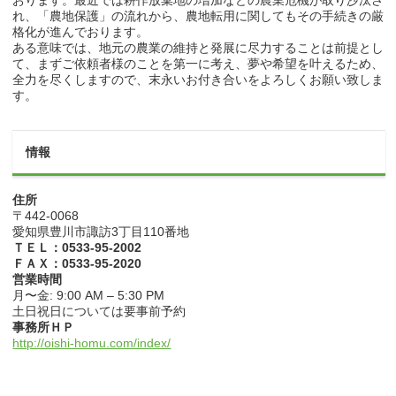
おります。最近では耕作放棄地の増加などの農業危機が取り沙汰さ
れ、「農地保護」の流れから、農地転用に関してもその手続きの厳
格化が進んでおります。
ある意味では、地元の農業の維持と発展に尽力することは前提とし
て、まずご依頼者様のことを第一に考え、夢や希望を叶えるため、
全力を尽くしますので、末永いお付き合いをよろしくお願い致しま
す。
情報
住所
〒442-0068
愛知県豊川市諏訪3丁目110番地
ＴＥＬ：0533-95-2002
ＦＡＸ：0533-95-2020
営業時間
月〜金: 9:00 AM – 5:30 PM
土日祝日については要事前予約
事務所ＨＰ
http://oishi-homu.com/index/